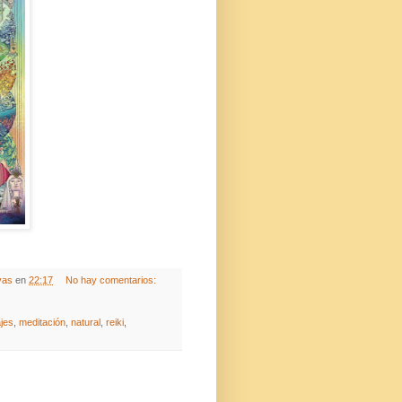
vas
en
22:17
No hay comentarios:
jes
,
meditación
,
natural
,
reiki
,