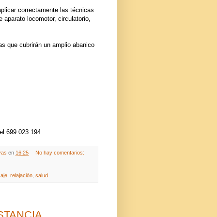
plicar correctamente las técnicas
 aparato locomotor, circulatorio,
s que cubrirán un amplio abanico
el 699 023 194
vas
en
16:25
No hay comentarios:
aje
,
relajación
,
salud
STANCIA