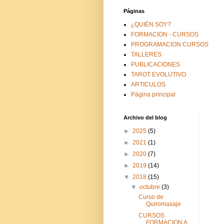
Páginas
¿QUIÉN SOY?
FORMACION - CURSOS
PROGRAMACION CURSOS
TALLERES
PUBLICACIONES
TAROT EVOLUTIVO
ARTICULOS
Página principal
Archivo del blog
►
2025
(5)
►
2021
(1)
►
2020
(7)
►
2019
(14)
▼
2018
(15)
▼
octubre
(3)
Curso de
Quiromasaje
CURSOS
FORMACION A