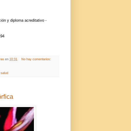
ción y diploma acreditativo -
194
vas
en
10:31
No hay comentarios:
,
salud
rfica