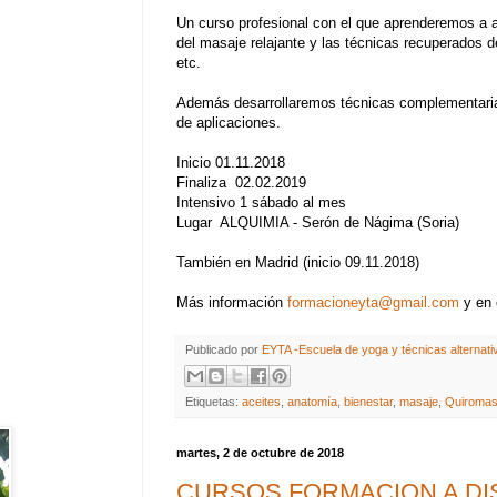
Un curso profesional con el que aprenderemos a a
del masaje relajante y las técnicas recuperados de
etc.
Además desarrollaremos técnicas complementaria
de aplicaciones.
Inicio 01.11.2018
Finaliza 02.02.2019
Intensivo 1 sábado al mes
Lugar ALQUIMIA - Serón de Nágima (Soria)
También en Madrid (inicio 09.11.2018)
Más información
formacioneyta@gmail.com
y en 
Publicado por
EYTA -Escuela de yoga y técnicas alternati
Etiquetas:
aceites
,
anatomía
,
bienestar
,
masaje
,
Quiromas
martes, 2 de octubre de 2018
CURSOS FORMACION A DI